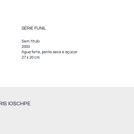
SÉRIE FUNIL
Sem título
2003
Água forte, ponta seca e açúcar
27 x 20 cm
RIS IOSCHPE