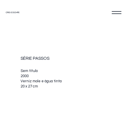
CRIS IOSCHPE
SÉRIE PASSOS
Sem título
2000
Verniz mole e água tinta
20 x 27 cm