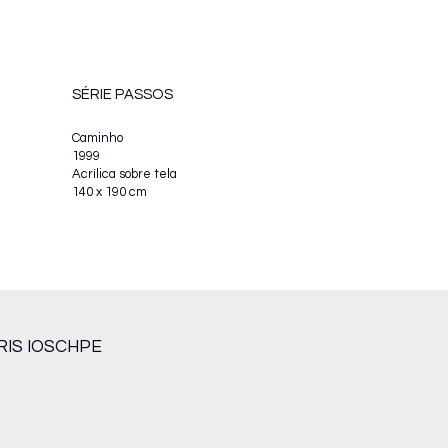
SÉRIE PASSOS
Caminho
1999
Acrílica sobre tela
140 x 190 cm
RIS IOSCHPE