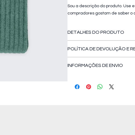
Sou a descrição do produto. Use e
compradores gostam de saber o q
DETALHES DO PRODUTO
Use este espaço para adicionar m
POLÍTICA DE DEVOLUÇÃO E 
cuidados especiais e instruções 
que torna seu produto especial e 
Use este espaço para informar seu
INFORMAÇÕES DE ENVIO
com a compra. Ter uma política 
estabelecer confiança e garanti
Use este espaço para adicionar m
processamento e custos. Ter uma 
confiança e garantir compras co