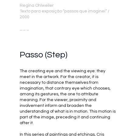
Regina Ohlweiler
Texto para exposição “passos que imaginei” /
2000
_ _ _
Passo (Step)
The creating eye and the viewing eye: they
meet in the artwork. For the creator, it is
necessary to distance themselves from
imagination, that contrary eye which chooses,
among its gestures, the one to attribute
meaning. For the viewer, proximity and
involvement inform and broaden the
understanding of what is in motion. This motion is
part of the image, preceding it and continuing
after it.
In this series of paintings and etchings, Cris