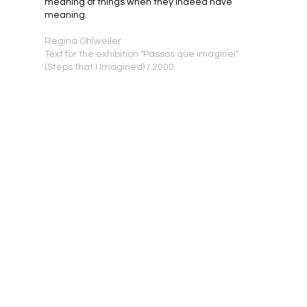
meaning of things when they indeed have
meaning.
Regina Ohlweiler
Text for the exhibition "Passos que imaginei"
(Steps that I Imagined) / 2000