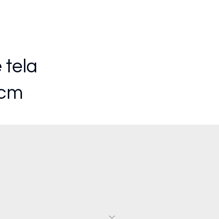
1
 tela
 cm