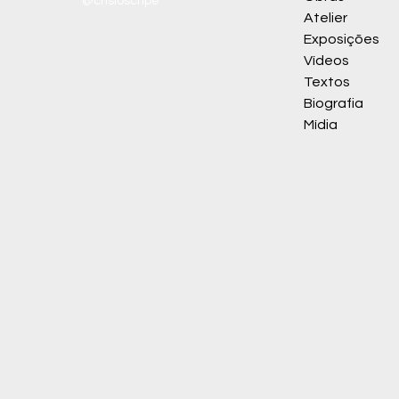
@crisioschpe
Atelier
Exposições
Vídeos
Textos
Biografia
Mídia