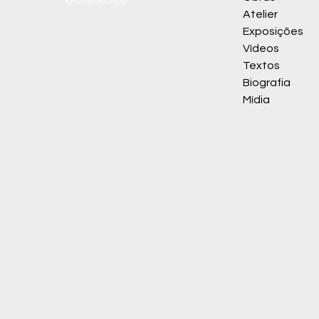
@crisioschpe
Atelier
Exposições
Vídeos
Textos
Biografia
Mídia