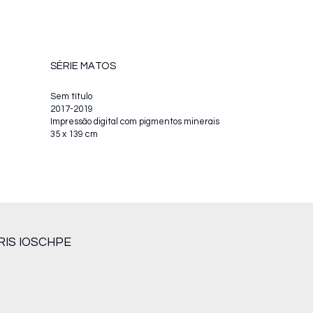
SÉRIE MATOS
Sem título
2017-2019
Impressão digital com pigmentos minerais
35 x 139 cm
RIS IOSCHPE